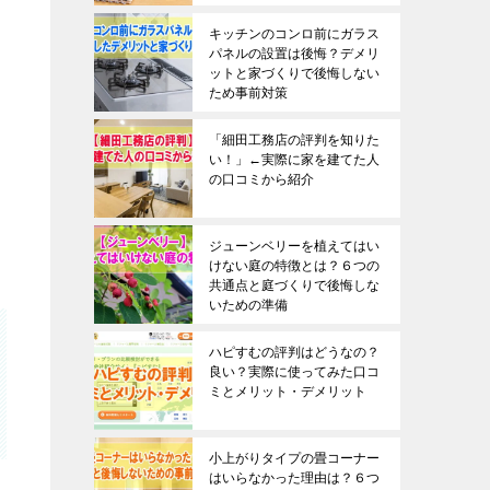
キッチンのコンロ前にガラス
パネルの設置は後悔？デメリ
ットと家づくりで後悔しない
ため事前対策
「細田工務店の評判を知りた
い！」←実際に家を建てた人
の口コミから紹介
ジューンベリーを植えてはい
けない庭の特徴とは？６つの
共通点と庭づくりで後悔しな
いための準備
ハピすむの評判はどうなの？
良い？実際に使ってみた口コ
ミとメリット・デメリット
小上がりタイプの畳コーナー
はいらなかった理由は？６つ