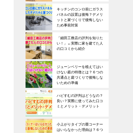
キッチンのコンロ前にガラス
パネルの設置は後悔？デメリ
ットと家づくりで後悔しない
ため事前対策
「細田工務店の評判を知りた
い！」←実際に家を建てた人
の口コミから紹介
ジューンベリーを植えてはい
けない庭の特徴とは？６つの
共通点と庭づくりで後悔しな
いための準備
ハピすむの評判はどうなの？
良い？実際に使ってみた口コ
ミとメリット・デメリット
小上がりタイプの畳コーナー
はいらなかった理由は？６つ