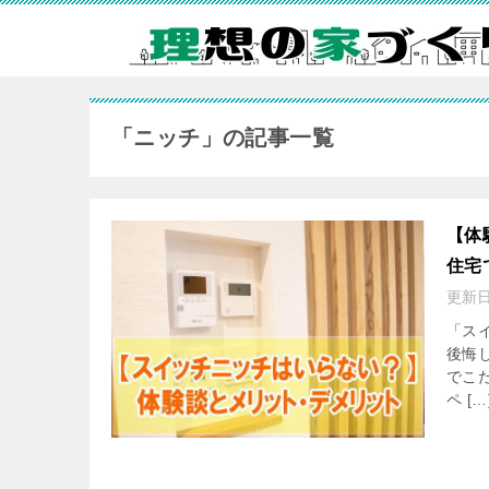
「ニッチ」の記事一覧
【体
住宅
更新
「ス
後悔
でこ
ペ […