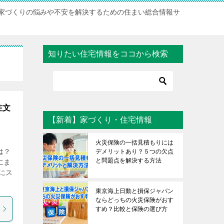
家づくりの悩みや不安を解決するための住まい総合情報サ
知りたい住宅情報をココから検索
注文
【新着】家づくり・住宅情報
火災保険の一括見積もりには
は？
デメリットあり？５つの欠点
と問題点を解決する方法
にま
にス
東京海上日動と損保ジャパン
ならどっちの火災保険がおす
すめ？比較と保険の選び方