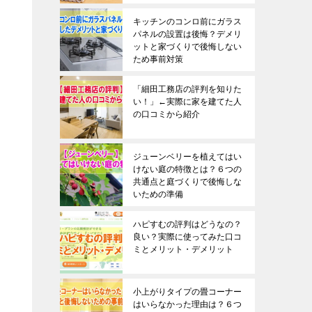
キッチンのコンロ前にガラス
パネルの設置は後悔？デメリ
ットと家づくりで後悔しない
ため事前対策
「細田工務店の評判を知りた
い！」←実際に家を建てた人
の口コミから紹介
ジューンベリーを植えてはい
けない庭の特徴とは？６つの
共通点と庭づくりで後悔しな
いための準備
ハピすむの評判はどうなの？
良い？実際に使ってみた口コ
ミとメリット・デメリット
小上がりタイプの畳コーナー
はいらなかった理由は？６つ