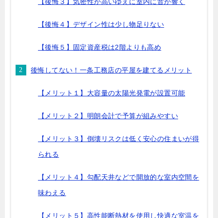
【後悔３】気密性が高いゆえに室内に音が響く
【後悔４】デザイン性は少し物足りない
【後悔５】固定資産税は2階よりも高め
後悔してない！一条工務店の平屋を建てるメリット
【メリット１】大容量の太陽光発電が設置可能
【メリット２】明朗会計で予算が組みやすい
【メリット３】倒壊リスクは低く安心の住まいが得
られる
【メリット４】勾配天井などで開放的な室内空間を
味わえる
【メリット５】高性能断熱材を使用し快適な室温を