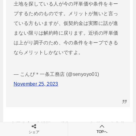
土地を探している人が今の坪単価や条件をキー
プするためのものです。メリットが無いと言っ
ている方もいますが、仮契約金は実際に話が進
まない限りは解約時に戻ります。近頃の坪単価
は上がり調子のため、今の条件をキープできる
ならメリットしかないですよ。
— こんぴ＊一条工務店 (@senyoyo01)
November 25, 2023
一条工務店で土地探しを依頼すると、坪単価が仮契約
TOPへ
シェア
時点でキープされます。