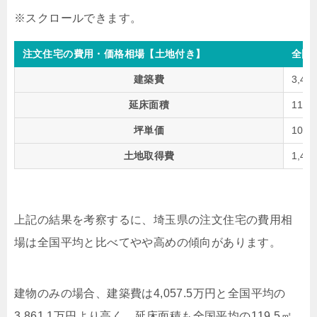
注文住宅の費用・価格相場【土地付き】
全国
建築費
3,40
延床面積
111
坪単価
101
土地取得費
1,49
上記の結果を考察するに、埼玉県の注文住宅の費用相
場は全国平均と比べてやや高めの傾向があります。
建物のみの場合、建築費は4,057.5万円と全国平均の
3,861.1万円より高く、延床面積も全国平均の119.5㎡