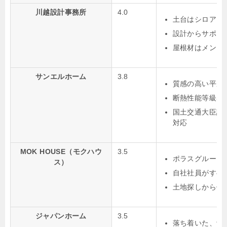
川越設計事務所
4.0
土台はシロアリ
設計からサポー
屋根材はメンテ
サンエルホーム
3.8
質感の高い平屋
断熱性能等級5
国土交通大臣認
対応
MOK HOUSE（モクハウ
3.5
ポラスグループ
ス）
自社社員がすべ
土地探しから依
ジャパンホーム
3.5
落ち着いた、飽