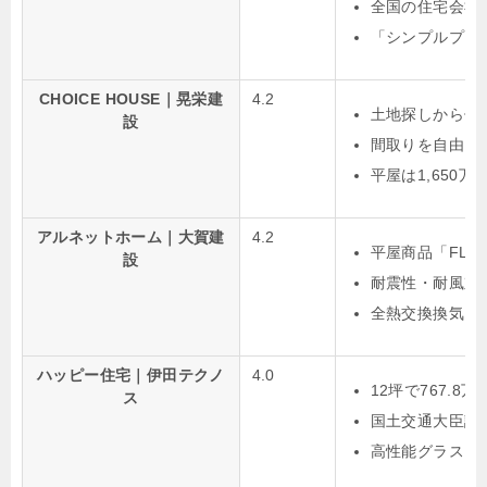
全国の住宅会社
「シンプルプラ
CHOICE HOUSE｜晃栄建
4.2
土地探しから住
設
間取りを自由に
平屋は1,650
アルネットホーム｜大賀建
4.2
平屋商品「FLA
設
耐震性・耐風対
全熱交換換気シ
ハッピー住宅｜伊田テクノ
4.0
12坪で767.
ス
国土交通大臣認定
高性能グラスウ