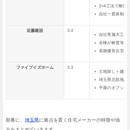
2×4工法で耐
自社一貫体制で
近藤建設
3.4
自社専属大工に
全棟が耐震等級
長期優良住宅の
ファイブイズホーム
3.3
土地探し＋建設
埼玉県北部地域シ
平屋のオプショ
順番に、
埼玉県
に拠点を置く住宅メーカーの特徴や強
みをまとめていきます。