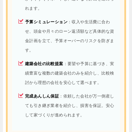
れます。
予算シミュレーション
：収入や生活費に合わ
せ、頭金や月々のローン返済額など具体的な資
金計画を立て、予算オーバーのリスクを防ぎま
す。
建築会社の比較提案
：要望や予算に基づき、実
績豊富な複数の建築会社のみを紹介し、比較検
討から理想の会社を安心して選べます。
完成あんしん保証
：依頼した会社が万一倒産し
ても引き継ぎ業者を紹介し、損害を保証。安心
して家づくりが進められます。