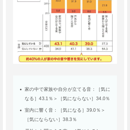
家の中で家族や自分が立てる音：［気に
なる］43.1％＞［気にならない］34.0％
室内に響く音：［気になる］39.0％＞
［気にならない］38.3％