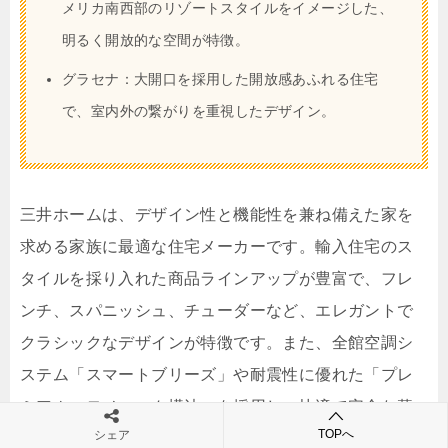
メリカ南西部のリゾートスタイルをイメージした、
明るく開放的な空間が特徴。
グラセナ：大開口を採用した開放感あふれる住宅
で、室内外の繋がりを重視したデザイン。
三井ホームは、デザイン性と機能性を兼ね備えた家を
求める家族に最適な住宅メーカーです。輸入住宅のス
タイルを採り入れた商品ラインアップが豊富で、フレ
ンチ、スパニッシュ、チューダーなど、エレガントで
クラシックなデザインが特徴です。また、全館空調シ
ステム「スマートブリーズ」や耐震性に優れた「プレ
ミアム・モノコック構法」を採用し、快適で安全な暮
TOPへ
シェア
らしを提供します。特に、美しい外観と快適な空間に