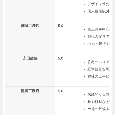
デザイン性だけ
個人住宅以外に
藤城工務店
5.0
東三河を中心に
時代の変遷でも
地元の銀行や小
永田建築
5.0
住宅のバリアフ
経験豊富な職人
福祉の工事に係
滝川工務店
5.0
伝統的な日本家
桧や杉材などで
土地の気候や条