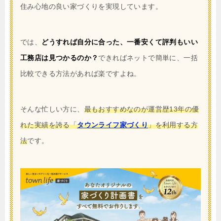
住み心地の良い家づくりを実現しています。
では、
どうすれば自分に合った、一番安くて評判もいい
工務店は見つかるのか？
できればネットで簡単に、一括
比較できる方法があれば楽ですよね。
そんな忙しい方に、
最もおすすめなのが運営歴13年の優
れた実績を誇る「
タウンライフ家づくり
」を利用する方
法
です。