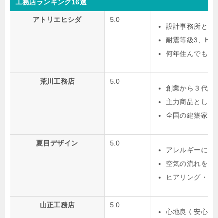
工務店ランキング16選
アトリエヒシダ
5.0
設計事務所と工
耐震等級3、HE
何年住んでも良
荒川工務店
5.0
創業から３代続
主力商品として
全国の建築家と
夏目デザイン
5.0
アレルギーに優
空気の流れを計
ヒアリング・シ
山正工務店
5.0
心地良く安心し