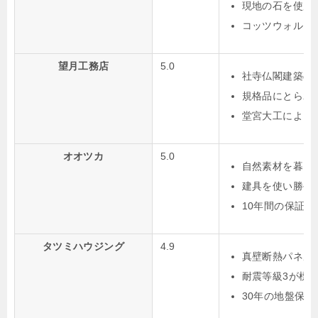
現地の石を使用
コッツウォルズ
望月工務店
5.0
社寺仏閣建築の
規格品にとらわ
堂宮大工による
オオツカ
5.0
自然素材を暮ら
建具を使い勝手
10年間の保証
タツミハウジング
4.9
真壁断熱パネル
耐震等級3が標
30年の地盤保証