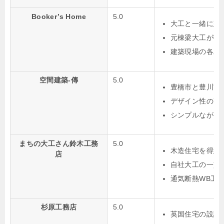
Booker’s Home
5.0
大工と一緒に建
元棟梁大工が打
建築現場の各工
空間建築-傳
5.0
豊橋市と豊川市
デザイン性の高
シンプルながら
まちの大工さん鈴木工務
5.0
木造住宅を得意
店
自社大工の一貫
通気断熱WB工
杉原工務店
5.0
英国住宅の設計