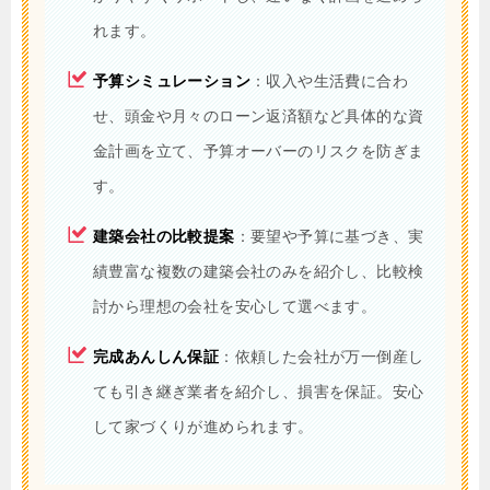
れます。
予算シミュレーション
：収入や生活費に合わ
せ、頭金や月々のローン返済額など具体的な資
金計画を立て、予算オーバーのリスクを防ぎま
す。
建築会社の比較提案
：要望や予算に基づき、実
績豊富な複数の建築会社のみを紹介し、比較検
討から理想の会社を安心して選べます。
完成あんしん保証
：依頼した会社が万一倒産し
ても引き継ぎ業者を紹介し、損害を保証。安心
して家づくりが進められます。