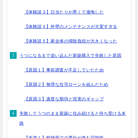
【体験談３】日当たりが悪くて後悔した
【体験談４】外壁のメンテナンスが大変すぎる
【体験談５】家全体の掃除負担が大きくなった
うつになるまで追い込んだ新築購入で失敗した原因
【原因１】事前調査が不足していたため
【原因２】無理な住宅ローンを組んだため
【原因３】過度な期待と現実のギャップ
失敗してうつのまま新築に住み続けると待ち受ける末
路
【末路１】精神面での悪化が進む可能性