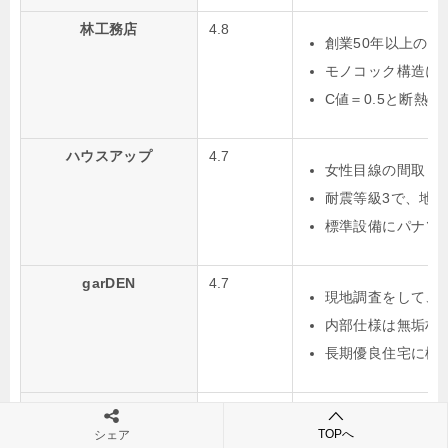
林工務店
4.8
創業50年以上の
モノコック構造に
C値＝0.5と断熱
ハウスアップ
4.7
女性目線の間取り
耐震等級3で、地盤
標準設備にパナソ
garDEN
4.7
現地調査をして、
内部仕様は無垢材
長期優良住宅に標
タクミ建設
4.5
国産木材を使用し
TOPへ
シェア