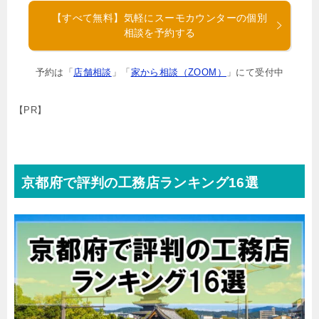
【すべて無料】気軽にスーモカウンターの個別
相談を予約する
予約は「
店舗相談
」「
家から相談（ZOOM）
」にて受付中
【PR】
京都府で評判の工務店ランキング16選