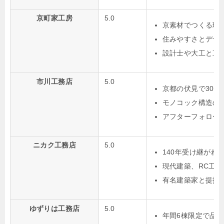
京町家工房
5.0
京素材でつくる現
住みやすさとデザ
設計士や大工と直
市川工務店
5.0
京都の伏見で30
モノコック構造の
アフターフォロー
ニカク工務店
5.0
140年受け継がれ
現代建築、RC工
有名建築家と提携
ゆずりは工務店
5.0
年間6棟限定で品