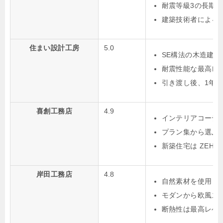
耐震等級3の長期
建築技術者による
住まい設計工房
5.0
SE構法の木造建築
耐震性能な最高レ
引き渡し後、1年、
喜創工務店
4.9
インテリアコーディ
プラン集から選ぶ
新築住宅は ZEH
岸田工務店
4.8
自然素材を使用し
モダンから欧風ス
断熱性は最高レベ