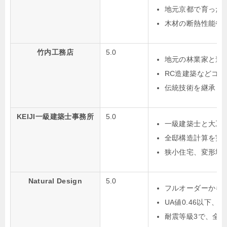
地元京都で育った
木材の断熱性能や
竹内工務店
5.0
地元の林業家と連
RC造建築などコ
伝統技術を継承し
KEIJI一級建築士事務所
5.0
一級建築士と大工
全邸構造計算を実
狭小住宅、変形地
Natural Design
5.0
フルオーダーから
UA値0.46以下、
耐震等級3で、全