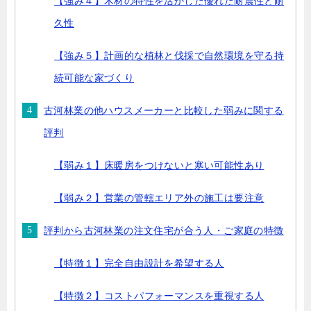
【強み４】木材の特性を活かした優れた耐震性と耐
久性
【強み５】計画的な植林と伐採で自然環境を守る持
続可能な家づくり
古河林業の他ハウスメーカーと比較した弱みに関する
評判
【弱み１】床暖房をつけないと寒い可能性あり
【弱み２】営業の管轄エリア外の施工は要注意
評判から古河林業の注文住宅が合う人・ご家庭の特徴
【特徴１】完全自由設計を希望する人
【特徴２】コストパフォーマンスを重視する人