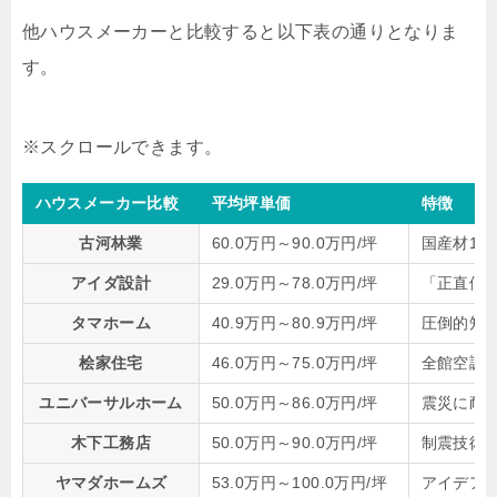
他ハウスメーカーと比較すると以下表の通りとなりま
す。
ハウスメーカー比較
平均坪単価
特徴
古河林業
60.0万円～90.0万円/坪
国産材10
アイダ設計
29.0万円～78.0万円/坪
「正直価
タマホーム
40.9万円～80.9万円/坪
圧倒的知
桧家住宅
46.0万円～75.0万円/坪
全館空調シ
ユニバーサルホーム
50.0万円～86.0万円/坪
震災に耐
木下工務店
50.0万円～90.0万円/坪
制震技術
ヤマダホームズ
53.0万円～100.0万円/坪
アイデア